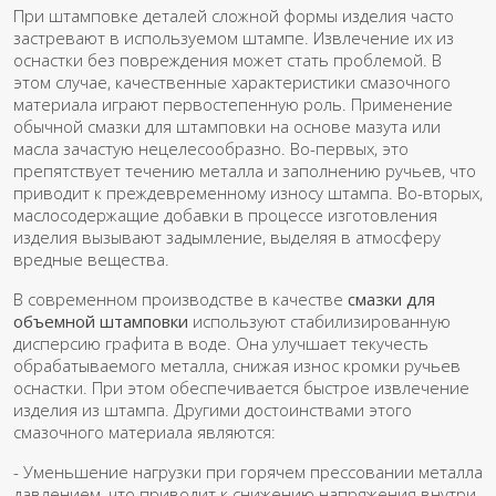
При штамповке деталей сложной формы изделия часто
застревают в используемом штампе. Извлечение их из
оснастки без повреждения может стать проблемой. В
этом случае, качественные характеристики смазочного
материала играют первостепенную роль. Применение
обычной смазки для штамповки на основе мазута или
масла зачастую нецелесообразно. Во-первых, это
препятствует течению металла и заполнению ручьев, что
приводит к преждевременному износу штампа. Во-вторых,
маслосодержащие добавки в процессе изготовления
изделия вызывают задымление, выделяя в атмосферу
вредные вещества.
В современном производстве в качестве
смазки для
объемной штамповки
используют стабилизированную
дисперсию графита в воде. Она улучшает текучесть
обрабатываемого металла, снижая износ кромки ручьев
оснастки. При этом обеспечивается быстрое извлечение
изделия из штампа. Другими достоинствами этого
смазочного материала являются:
- Уменьшение нагрузки при горячем прессовании металла
давлением, что приводит к снижению напряжения внутри