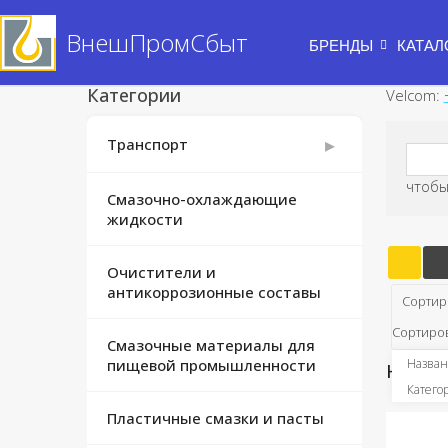
ВнешПромСбыт
БРЕНДЫ
КАТАЛ
Категории
Velcom:
▸
Транспорт
чтобы
Применение тракторных масел
Смазочно-охлаждающие
жидкости
Масла для
сельскохозяйственных машин
Очистители и
антикоррозионные составы
Сортир
Сортиров
Смазочные материалы для
пищевой промышленности
Назван
На Син
Катего
Пластичные смазки и пасты