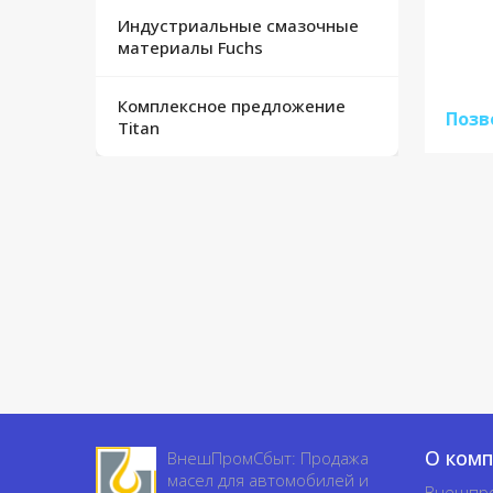
Индустриальные смазочные
материалы Fuchs
Комплексное предложение
Позв
Titan
О ком
ВнешПромСбыт: Продажа
масел для автомобилей и
Внешпр