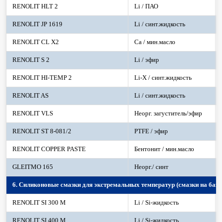
RENOLIT HLT 2
Li / ПАО
RENOLIT JP 1619
Li / синт.жидкость
RENOLIT CL X2
Ca / мин.масло
RENOLIT S 2
Li / эфир
RENOLIT HI-TEMP 2
Li-Х / синт.жидкость
RENOLIT AS
Li / синт.жидкость
RENOLIT VLS
Неорг. загуститель/эфир
RENOLIT ST 8-081/2
PTFE / эфир
RENOLIT COPPER PASTE
Бентонит / мин.масло
GLEITMO 165
Неорг./ синт
6. Силиконовые смазки для экстремальных температур (смазки на баз
RENOLIT SI 300 M
Li / Si-жидкость
RENOLIT SI 400 M
Li / Si-жидкость