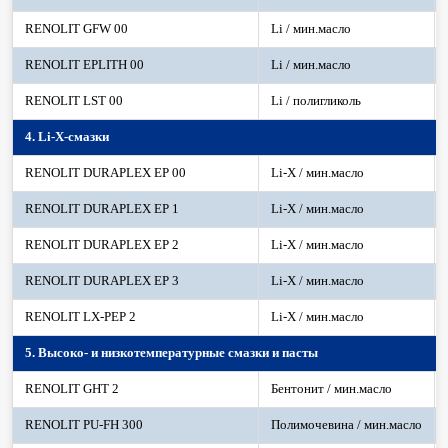
RENOLIT GFW 00
Li / мин.масло
RENOLIT EPLITH 00
Li / мин.масло
RENOLIT LST 00
Li / полигликоль
4. Li-X-смазки
RENOLIT DURAPLEX EP 00
Li-X / мин.масло
RENOLIT DURAPLEX EP 1
Li-X / мин.масло
RENOLIT DURAPLEX EP 2
Li-X / мин.масло
RENOLIT DURAPLEX EP 3
Li-X / мин.масло
RENOLIT LX-PEP 2
Li-X / мин.масло
5. Высоко- и низкотемпературные смазки и пасты
RENOLIT GHT 2
Бентонит / мин.масло
RENOLIT PU-FH 300
Полимочевина / мин.масло