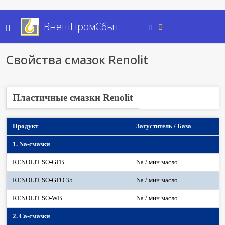
ВнешПромСбыт
Свойства смазок Renolit
Пластичные смазки Renolit
Продукт
Загуститель / База
1. Na-смазки
RENOLIT SO-GFB
Na / мин.масло
RENOLIT SO-GFO 35
Na / мин.масло
RENOLIT SO-WB
Na / мин.масло
2. Сa-смазки