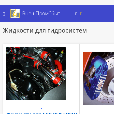
ВнешПромСбыт
Жидкости для гидросистем