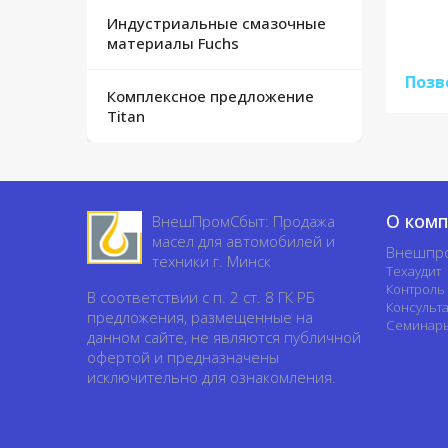
Индустриальные смазочные
материалы Fuchs
Позв
Комплексное предложение
Titan
О ком
ВнешПромСбыт: Продажа
масел для автомобилей и
Внешпр
техники г. Минск
Техаудит
Контроль
В соответствии с п. 2 ст. 8 ГК РБ
Консульт
предложения, размещенные на
Семинар
данном сайте, не являются публичной
офертой и предназначены
исключительно для ознакомления.