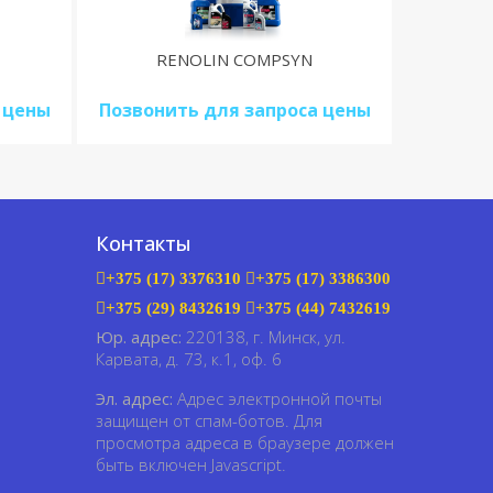
RENOLIN COMPSYN
 цены
Позвонить для запроса цены
Контакты
+375 (17) 3376310
+375 (17) 3386300
+375 (29) 8432619
+375 (44) 7432619
Юр. адрес:
220138, г. Минск, ул.
Карвата, д. 73, к.1, оф. 6
Эл. адрес:
Адрес электронной почты
защищен от спам-ботов. Для
просмотра адреса в браузере должен
быть включен Javascript.