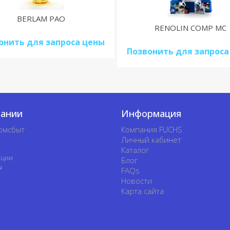
BERLAM PAO
RENOLIN COMP MC
онить для запроса цены
Позвонить для запроса
пании
Информация
омсбыт
Компания FUCHS
Личный кабинет
Каталог
ации
Блог
ы
FAQs
Новости
Карта сайта